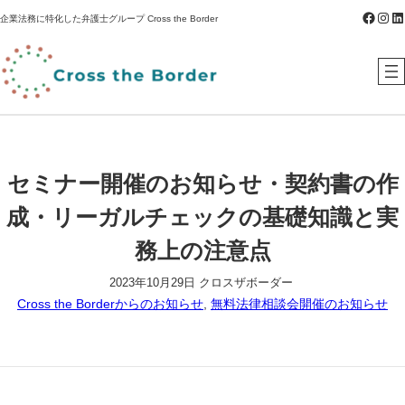
Faceb
Inst
Li
内
企業法務に特化した弁護士グループ Cross the Border
容
を
ス
キ
ッ
プ
セミナー開催のお知らせ・契約書の作
成・リーガルチェックの基礎知識と実
務上の注意点
2023年10月29日
クロスザボーダー
Cross the Borderからのお知らせ
, 
無料法律相談会開催のお知らせ